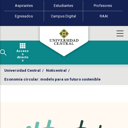
Perfiles de usuario
Pasar al contenido principal
Aspirantes
Estudiantes
Profesores
Egresados
Campus Digital
RAAI
Acceso
s
directo
s
Universidad Central
/
Noticentral
/
Economía circular: modelo para un futuro sostenible