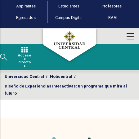
Perfiles de usuario
Pasar al contenido principal
Aspirantes
Estudiantes
Profesores
Egresados
Campus Digital
RAAI
Acceso
s
directo
s
Universidad Central
/
Noticentral
/
Diseño de Experiencias Interactivas: un programa que mira al
futuro