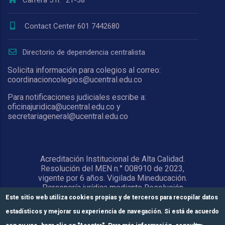
Contact Center 601 7442680
Directorio de dependencia centralista
Solicita información para colegios al correo:
coordinacioncolegios@ucentral.edu.co
Para notificaciones judiciales escribe a:
oficinajuridica@ucentral.edu.co y
secretariageneral@ucentral.edu.co
Acreditación Institucional de Alta Calidad.
Resolución del MEN n.° 008910 de 2023,
vigente por 6 años. Vigilada Mineducación.
Personería jurídica mediante Resolución
1876 del 5 de junio de 1967. Reconocida
Este sitio web utiliza cookies propias y de terceros para recopilar datos
como Universidad por el Ministerio de
estadísticos y mejorar su experiencia de navegación. Si está de acuerdo
Educación Nacional mediante Resolución