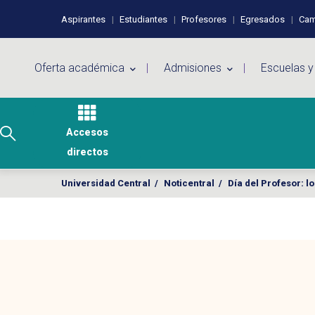
Pasar al contenido principal
Perfiles de usuario
Aspirantes
Estudiantes
Profesores
Egresados
Cam
Menú principal
Oferta académica
Admisiones
Escuelas y
Accesos
directos
Universidad Central
/
Noticentral
/
Día del Profesor: l