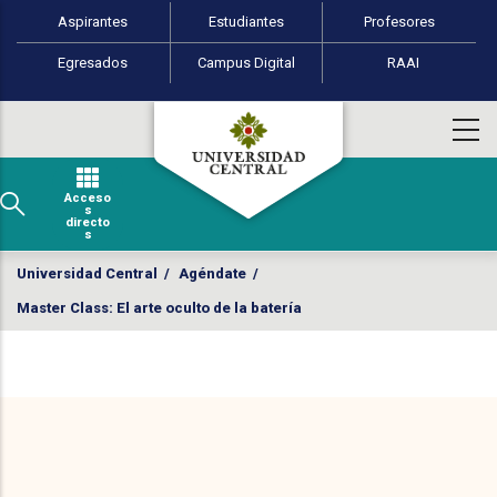
Perfiles de usuario
Pasar al contenido principal
Aspirantes
Estudiantes
Profesores
Egresados
Campus Digital
RAAI
Acceso
s
directo
s
Universidad Central
/
Agéndate
/
Master Class: El arte oculto de la batería