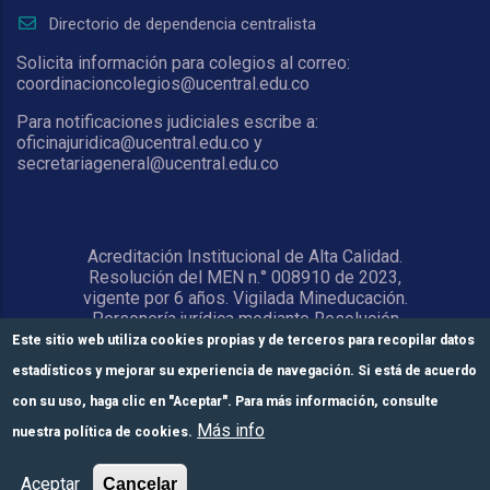
Directorio de dependencia centralista
Solicita información para colegios al correo:
coordinacioncolegios@ucentral.edu.co
Para notificaciones judiciales escribe a:
oficinajuridica@ucentral.edu.co y
secretariageneral@ucentral.edu.co
Acreditación Institucional de Alta Calidad.
Resolución del MEN n.° 008910 de 2023,
vigente por 6 años. Vigilada Mineducación.
Personería jurídica mediante Resolución
1876 del 5 de junio de 1967. Reconocida
Este sitio web utiliza cookies propias y de terceros para recopilar datos
como Universidad por el Ministerio de
estadísticos y mejorar su experiencia de navegación. Si está de acuerdo
Educación Nacional mediante Resolución
15818 del 31 de octubre de 1978.
con su uso, haga clic en "Aceptar". Para más información, consulte
Más info
nuestra política de cookies.
© Universidad Central 2026
Formulario de
Módulos de pago
Inscríbete aquí
Aceptar
Cancelar