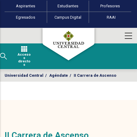
Perfiles de usuario
Pasar al contenido principal
Aspirantes
Estudiantes
Profesores
Egresados
Campus Digital
RAAI
Acceso
s
directo
s
Universidad Central
/
Agéndate
/
II Carrera de Ascenso
II Carrera de Ascenso