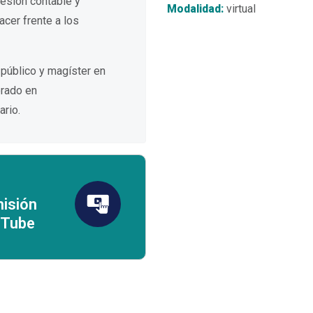
fesión contable y
Modalidad:
virtual
cer frente a los
 público y magíster en
orado en
ario.
isión
uTube