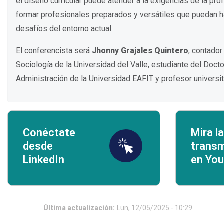
el diseño curricular puede atender a la exigencias de la pro
formar profesionales preparados y versátiles que puedan ha
desafíos del entorno actual.
El conferencista será
Jhonny Grajales Quintero
, contador
Sociología de la Universidad del Valle, estudiante del Doct
Administración de la Universidad EAFIT y profesor universit
Conéctate
Mira la
desde
transm
LinkedIn
en Yo
Última actualización:
Lun, 12/05/2025 - 10:29