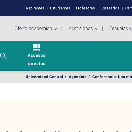
Pasar al contenido principal
Perfiles de usuario
Aspirantes
Estudiantes
Profesores
Egresados
Cam
Menú principal
Oferta académica
Admisiones
Escuelas y
Accesos
directos
Universidad Central
/
Agéndate
/
Conferencia: Una mir