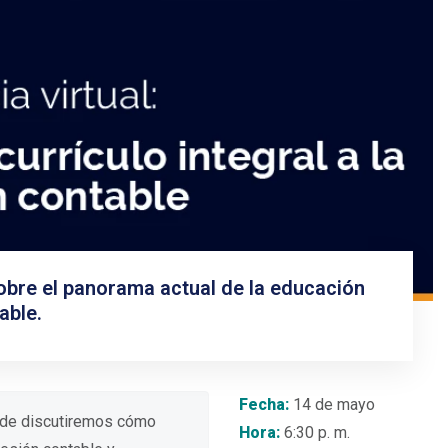
Open Day de posgrados
Vive una experiencia diseñada para tu cr
conexión y proyección laboral.
Ver más información
sobre el panorama actual de la educación
able.
Fecha:
14 de mayo
onde discutiremos cómo
Hora:
6:30 p. m.