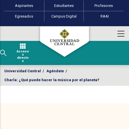
Perfiles de usuario
Pasar al contenido principal
Aspirantes
Estudiantes
Profesores
Egresados
Campus Digital
RAAI
Acceso
s
directo
s
Universidad Central
/
Agéndate
/
Charla: ¿Qué puede hacer la música por el planeta?