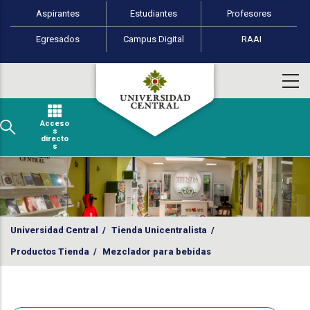
Perfiles de usuario
Pasar al contenido principal
Aspirantes
Estudiantes
Profesores
Egresados
Campus Digital
RAAI
Acceso
s
directo
s
Universidad Central
/
Tienda Unicentralista
/
Productos Tienda
/
Mezclador para bebidas