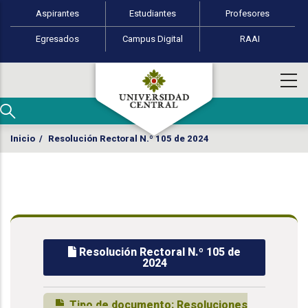
Perfiles de usuario
Pasar al contenido principal
Aspirantes
Estudiantes
Profesores
Egresados
Campus Digital
RAAI
Inicio
/
Resolución Rectoral N.º 105 de 2024
Resolución Rectoral N.º 105 de
2024
Tipo de documento:
Resoluciones