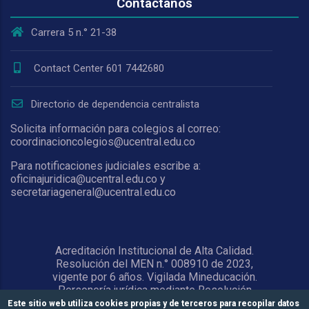
Contáctanos
Carrera 5 n.° 21-38
Contact Center 601 7442680
Directorio de dependencia centralista
Solicita información para colegios al correo:
coordinacioncolegios@ucentral.edu.co
Para notificaciones judiciales escribe a:
oficinajuridica@ucentral.edu.co y
secretariageneral@ucentral.edu.co
Acreditación Institucional de Alta Calidad.
Resolución del MEN n.° 008910 de 2023,
vigente por 6 años. Vigilada Mineducación.
Personería jurídica mediante Resolución
1876 del 5 de junio de 1967. Reconocida
Este sitio web utiliza cookies propias y de terceros para recopilar datos