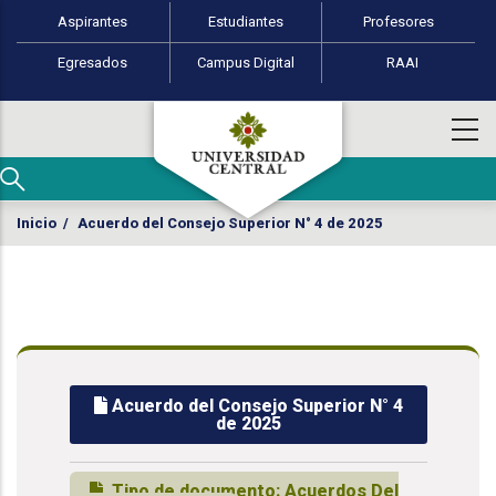
Perfiles de usuario
Pasar al contenido principal
Aspirantes
Estudiantes
Profesores
Egresados
Campus Digital
RAAI
Inicio
/
Acuerdo del Consejo Superior N° 4 de 2025
Acuerdo del Consejo Superior N° 4
de 2025
Tipo de documento:
Acuerdos Del