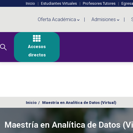
Menú perfiles Educación Virtual
Pasar al contenido principal
Inicio
Estudiantes Virtuales
Profesores Tutores
Egres
Menú educación virtual
Oferta Académica
Admisiones
Accesos
directos
Inicio
/
Maestría en Analítica de Datos (Virtual)
Maestría en Analítica de Datos (Vi