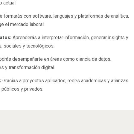
 actual.
e formarás con software, lenguajes y plataformas de analítica,
ige el mercado laboral.
datos:
Aprenderás a interpretar información, generar insights y
, sociales y tecnológicos.
Analítica de datos: conocimiento
odrás desempeñarte en áreas como ciencia de datos,
que impulsa decisiones
inteligentes.
es y transformación digital.
:
Gracias a proyectos aplicados, redes académicas y alianzas
 públicos y privados.