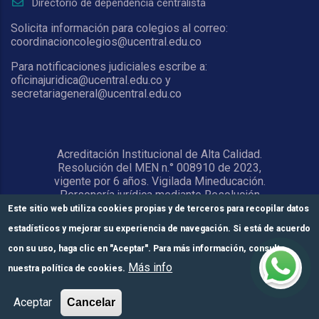
Directorio de dependencia centralista
Solicita información para colegios al correo:
coordinacioncolegios@ucentral.edu.co
Para notificaciones judiciales escribe a:
oficinajuridica@ucentral.edu.co y
secretariageneral@ucentral.edu.co
Acreditación Institucional de Alta Calidad.
Resolución del MEN n.° 008910 de 2023,
vigente por 6 años. Vigilada Mineducación.
Personería jurídica mediante Resolución
1876 del 5 de junio de 1967. Reconocida
Este sitio web utiliza cookies propias y de terceros para recopilar datos
como Universidad por el Ministerio de
estadísticos y mejorar su experiencia de navegación. Si está de acuerdo
Educación Nacional mediante Resolución
15818 del 31 de octubre de 1978.
con su uso, haga clic en "Aceptar". Para más información, consulte
Más info
nuestra política de cookies.
© Universidad Central 2026
Formulario de
Módulos de pago
Inscríbete aquí
Aceptar
Cancelar
inscripción