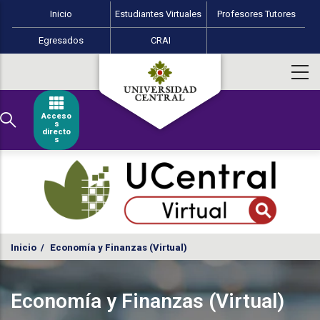
Menú perfiles Educación Virtual
Pasar al contenido principal
Inicio
Estudiantes Virtuales
Profesores Tutores
Egresados
CRAI
Acceso
s
directo
s
Inicio
/
Economía y Finanzas (Virtual)
Economía y Finanzas (Virtual)