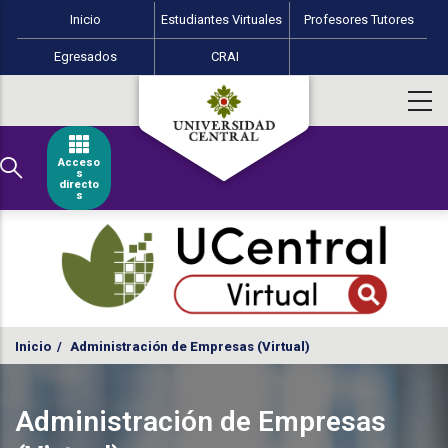
Menú perfiles Educación Virtual
Pasar al contenido principal
Inicio
Estudiantes Virtuales
Profesores Tutores
Egresados
CRAI
Acceso
s
directo
s
Inicio
/
Administración de Empresas (Virtual)
Administración de Empresas