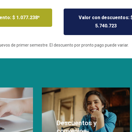
nto: $ 1.077.238*
Valor con descuentos: 
5.740.723
nuevos de primer semestre. El descuento por pronto pago puede variar.
cuentos y
cuentos y
venios
venios
bre si eres
iciario de descuentos
Financiación