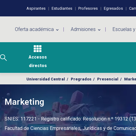
Pasar al contenido principal
Perfiles de usuario
Aspirantes
Estudiantes
Profesores
Egresados
Cam
Menú principal
Oferta académica
Admisiones
Escuelas y
Accesos
directos
Universidad Central
/
Pregrados
/
Presencial
/
Marke
Marketing
SNIES: 117221 - Registro calificado: Resolución n.º 19312 (1
Facultad de Ciencias Empresariales, Jurídicas y de Comunicac