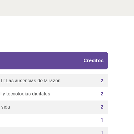
Créditos
d II: Las ausencias de la razón
2
y tecnologías digitales
2
 vida
2
1
1