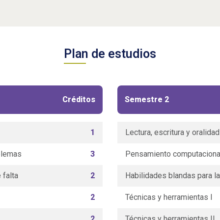
Plan de estudios
Créditos
Semestre 2
1
Lectura, escritura y oralida
blemas
3
Pensamiento computacional 
 falta
2
Habilidades blandas para la
2
Técnicas y herramientas I
2
Técnicas y herramientas II