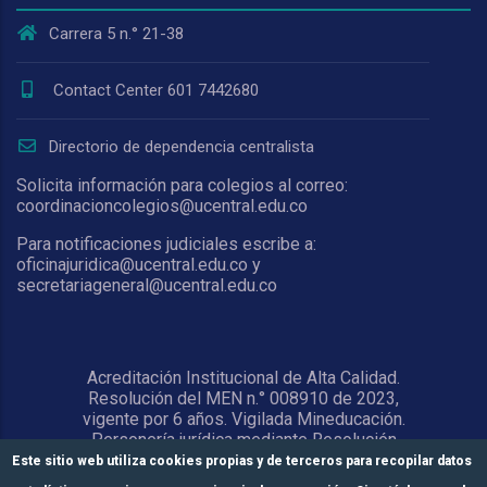
Carrera 5 n.° 21-38
Contact Center 601 7442680
Directorio de dependencia centralista
Solicita información para colegios al correo:
coordinacioncolegios@ucentral.edu.co
Para notificaciones judiciales escribe a:
oficinajuridica@ucentral.edu.co y
secretariageneral@ucentral.edu.co
Acreditación Institucional de Alta Calidad.
Resolución del MEN n.° 008910 de 2023,
vigente por 6 años. Vigilada Mineducación.
Personería jurídica mediante Resolución
1876 del 5 de junio de 1967. Reconocida
Este sitio web utiliza cookies propias y de terceros para recopilar datos
como Universidad por el Ministerio de