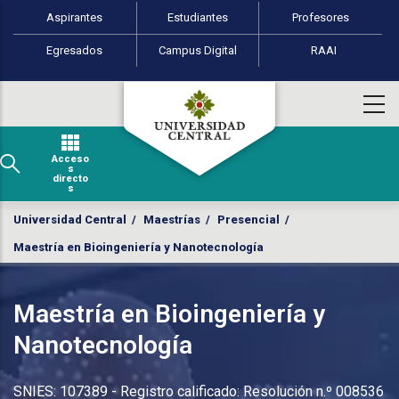
Perfiles de usuario
Pasar al contenido principal
Aspirantes
Estudiantes
Profesores
Egresados
Campus Digital
RAAI
Acceso
s
directo
s
Universidad Central
/
Maestrías
/
Presencial
/
Maestría en Bioingeniería y Nanotecnología
Maestría en Bioingeniería y
Nanotecnología
SNIES: 107389 - Registro calificado: Resolución n.º 008536