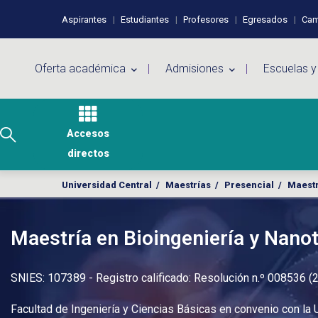
Pasar al contenido principal
Perfiles de usuario
Aspirantes
Estudiantes
Profesores
Egresados
Cam
Menú principal
Oferta académica
Admisiones
Escuelas y
Accesos
directos
Universidad Central
/
Maestrías
/
Presencial
/
Maestr
Maestría en Bioingeniería y Nano
SNIES: 107389 - Registro calificado: Resolución n.º 008536 (
Facultad de Ingeniería y Ciencias Básicas en convenio con la