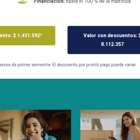
Financiación:
hasta el 100 % de la matrícula
nto: $ 1.431.592*
Valor con descuentos: 
8.112.357
nuevos de primer semestre. El descuento por pronto pago puede variar.
cuentos y
venios
bre si eres
iciario de descuentos