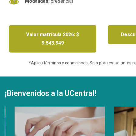
Modalidad:
presencial
Valor matrícula 2026: $
Descue
9.543.949
*Aplica términos y condiciones. Solo para estudiantes 
¡Bienvenidos a la UCentral!
Des
con
Descu
benef