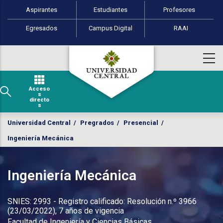
Perfiles de usuario
Pasar al contenido principal
Aspirantes
Estudiantes
Profesores
Egresados
Campus Digital
RAAI
Acceso
s
directo
s
Universidad Central
/
Pregrados
/
Presencial
/
Ingeniería Mecánica
Ingeniería Mecánica
SNIES: 2993 - Registro calificado: Resolución n.º 3966
(23/03/2022), 7 años de vigencia
Facultad de Ingeniería y Ciencias Básicas