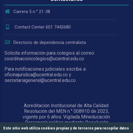
Carrera 5 n.° 21-38
Contact Center 601 7442680
Directorio de dependencia centralista
Solicita información para colegios al correo:
coordinacioncolegios@ucentral.edu.co
Para notificaciones judiciales escribe a:
oficinajuridica@ucentral.edu.co y
secretariageneral@ucentral.edu.co
Acreditación Institucional de Alta Calidad.
Resolución del MEN n.° 008910 de 2023,
vigente por 6 años. Vigilada Mineducación.
Personería jurídica mediante Resolución
1876 del 5 de junio de 1967. Reconocida
Este sitio web utiliza cookies propias y de terceros para recopilar datos