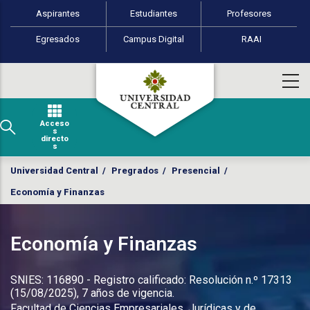
Perfiles de usuario
Pasar al contenido principal
Aspirantes
Estudiantes
Profesores
Egresados
Campus Digital
RAAI
Acceso
s
directo
s
Universidad Central
/
Pregrados
/
Presencial
/
Economía y Finanzas
Economía y Finanzas
SNIES: 116890 - Registro calificado: Resolución n.º 17313
(15/08/2025), 7 años de vigencia.
Facultad de Ciencias Empresariales, Jurídicas y de