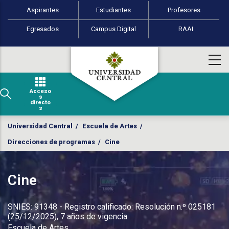
Perfiles de usuario
Pasar al contenido principal
Aspirantes
Estudiantes
Profesores
Egresados
Campus Digital
RAAI
Acceso
s
directo
s
Universidad Central
/
Escuela de Artes
/
Direcciones de programas
/
Cine
Cine
SNIES: 91348 - Registro calificado: Resolución n.º 025181
(25/12/2025), 7 años de vigencia.
Escuela de Artes