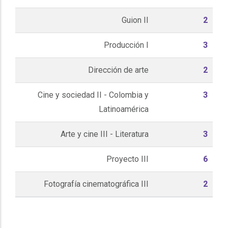
Guion II
2
Producción I
3
Dirección de arte
2
Cine y sociedad II - Colombia y
3
Latinoamérica
Arte y cine III - Literatura
3
Proyecto III
6
Fotografía cinematográfica III
2