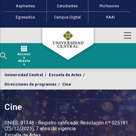
Perfiles de usuario
Pasar al contenido principal
Aspirantes
Estudiantes
Profesores
Egresados
Campus Digital
RAAI
Acceso
s
directo
s
Universidad Central
/
Escuela de Artes
/
Direcciones de programas
/
Cine
Cine
SNIES: 91348 - Registro calificado: Resolución n.º 025181
(25/12/2025), 7 años de vigencia.
Escuela de Artes