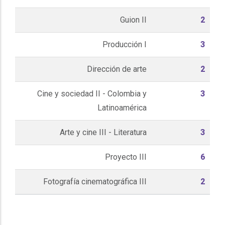
Guion II
2
Producción I
3
Dirección de arte
2
Cine y sociedad II - Colombia y
3
Latinoamérica
Arte y cine III - Literatura
3
Proyecto III
6
Fotografía cinematográfica III
2