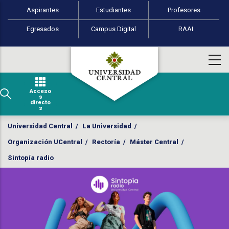
Perfiles de usuario
Pasar al contenido principal
Aspirantes
Estudiantes
Profesores
Egresados
Campus Digital
RAAI
Acceso
s
directo
s
Universidad Central
/
La Universidad
/
Organización UCentral
/
Rectoría
/
Máster Central
/
Sintopía radio