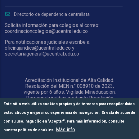
Directorio de dependencia centralista
Solicita información para colegios al correo:
coordinacioncolegios@ucentral.edu.co
Para notificaciones judiciales escribe a:
oficinajuridica@ucentral.edu.co y
secretariageneral@ucentral.edu.co
Acreditación Institucional de Alta Calidad.
Resolución del MEN n.° 008910 de 2023,
vigente por 6 años. Vigilada Mineducación.
Personería jurídica mediante Resolución
1876 del 5 de junio de 1967. Reconocida
Este sitio web utiliza cookies propias y de terceros para recopilar datos
como Universidad por el Ministerio de
estadísticos y mejorar su experiencia de navegación. Si está de acuerdo
Educación Nacional mediante Resolución
15818 del 31 de octubre de 1978.
con su uso, haga clic en "Aceptar". Para más información, consulte
Más info
nuestra política de cookies.
© Universidad Central 2026