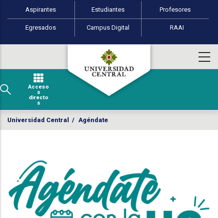
Perfiles de usuario
Pasar al contenido principal
Aspirantes
Estudiantes
Profesores
Egresados
Campus Digital
RAAI
Acceso
s
directo
s
Universidad Central
/
Agéndate