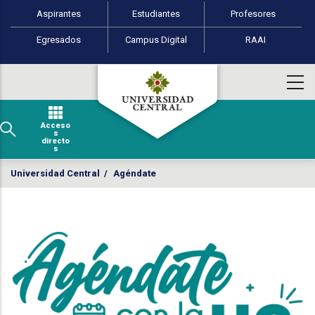
Perfiles de usuario
Pasar al contenido principal
Aspirantes
Estudiantes
Profesores
Egresados
Campus Digital
RAAI
Acceso
s
directo
s
Universidad Central
/
Agéndate