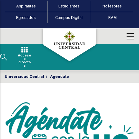
Perfiles de usuario
Pasar al contenido principal
Aspirantes
Estudiantes
Profesores
Egresados
Campus Digital
RAAI
Acceso
s
directo
s
Universidad Central
/
Agéndate