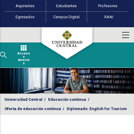
Perfiles de usuario
Pasar al contenido principal
Aspirantes
Estudiantes
Profesores
Egresados
Campus Digital
RAAI
Acceso
s
directo
s
Universidad Central
/
Educación continua
/
Oferta de educación continua
/
Diplomado: English for Tourism